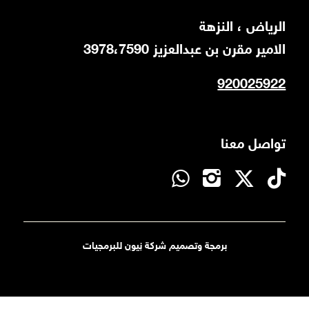
اﻟﺮﻳﺎض ، اﻟﻨﺰﻫﺔ
اﻻﻣﻴﺮ ﻣﻘﺮن ﺑﻦ ﻋﺒﺪاﻟﻌﺰﻳﺰ 3978،7590
920025922
تواصل معنا
برمجة وتصميم شركة
نيون
للبرمجيات