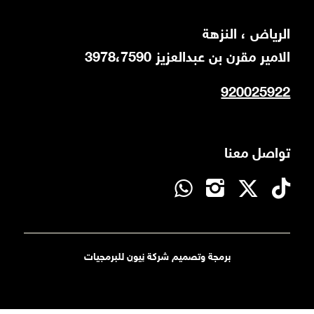
اﻟﺮﻳﺎض ، اﻟﻨﺰﻫﺔ
اﻻﻣﻴﺮ ﻣﻘﺮن ﺑﻦ ﻋﺒﺪاﻟﻌﺰﻳﺰ 3978،7590
920025922
تواصل معنا
برمجة وتصميم شركة
نيون
للبرمجيات