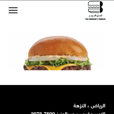
اﻟﺮﻳﺎض ، اﻟﻨﺰﻫﺔ