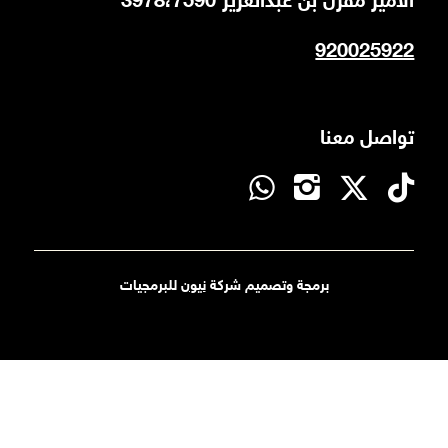
اﻻﻣﻴﺮ ﻣﻘﺮن ﺑﻦ ﻋﺒﺪاﻟﻌﺰﻳﺰ 3978،7590
920025922
تواصل معنا
برمجة وتصميم شركة
نيون
للبرمجيات