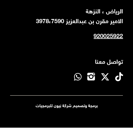
اﻟﺮﻳﺎض ، اﻟﻨﺰﻫﺔ
اﻻﻣﻴﺮ ﻣﻘﺮن ﺑﻦ ﻋﺒﺪاﻟﻌﺰﻳﺰ 3978،7590
920025922
تواصل معنا
برمجة وتصميم شركة
نيون
للبرمجيات