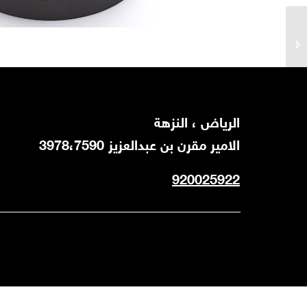
سمبوسة دجاج
اﻟﺮﻳﺎض ، اﻟﻨﺰﻫﺔ
اﻻﻣﻴﺮ ﻣﻘﺮن ﺑﻦ ﻋﺒﺪاﻟﻌﺰﻳﺰ 3978،7590
920025922